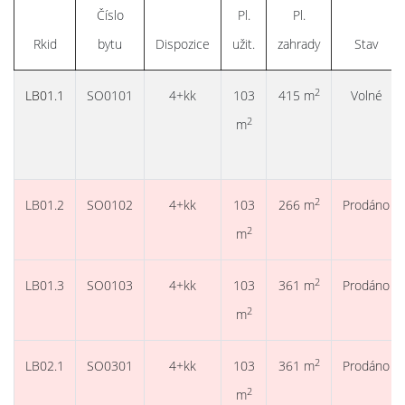
Číslo
Pl.
Pl.
Rkid
bytu
Dispozice
užit.
zahrady
Stav
2
LB01.1
SO0101
4+kk
103
415 m
Volné
2
m
2
LB01.2
SO0102
4+kk
103
266 m
Prodáno
2
m
2
LB01.3
SO0103
4+kk
103
361 m
Prodáno
2
m
2
LB02.1
SO0301
4+kk
103
361 m
Prodáno
2
m