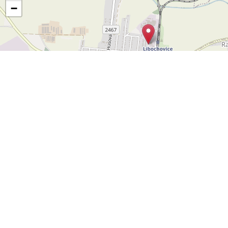
−
Leaflet
OpenStreetMap
|
©
POLYWEB S.R.O.
© 2026 | TENTO WEB VYTVOŘIL
| BĚŽÍ
REALITNÍ SPRÁVCE
NA SYSTÉMU