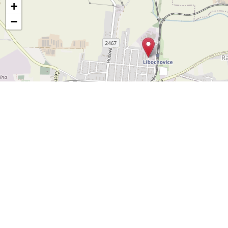
+
−
Leaflet
OpenStreetMap
|
©
POLYWEB S.R.O.
© 2026 | TENTO WEB VYTVOŘIL
| BĚŽÍ
REALITNÍ SPRÁVCE
NA SYSTÉMU